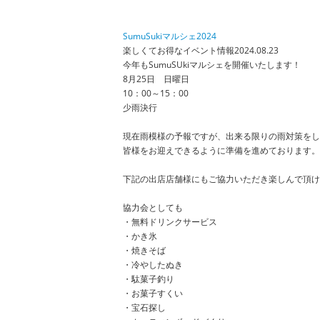
SumuSukiマルシェ2024
楽しくてお得なイベント情報
2024.08.23
今年もSumuSUkiマルシェを開催いたします！
8月25日 日曜日
10：00～15：00
少雨決行
現在雨模様の予報ですが、出来る限りの雨対策をし
皆様をお迎えできるように準備を進めております。
下記の出店店舗様にもご協力いただき楽しんで頂け
協力会としても
・無料ドリンクサービス
・かき氷
・焼きそば
・冷やしたぬき
・駄菓子釣り
・お菓子すくい
・宝石探し