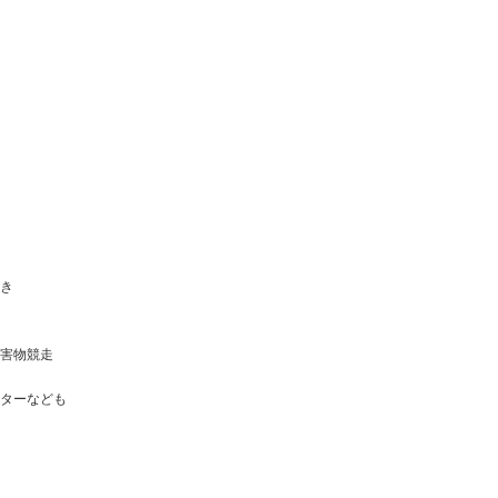
き
害物競走
ターなども