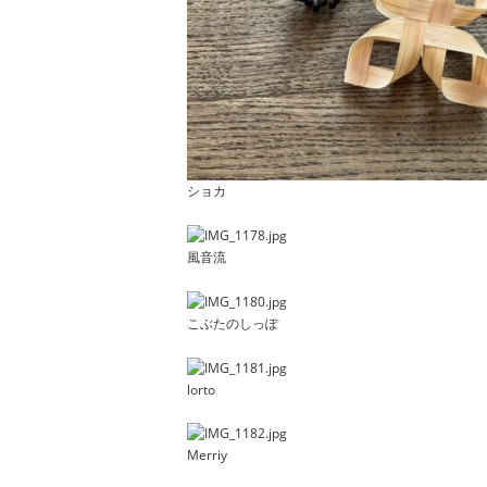
ショカ
風音流
こぶたのしっぽ
lorto
Merriy