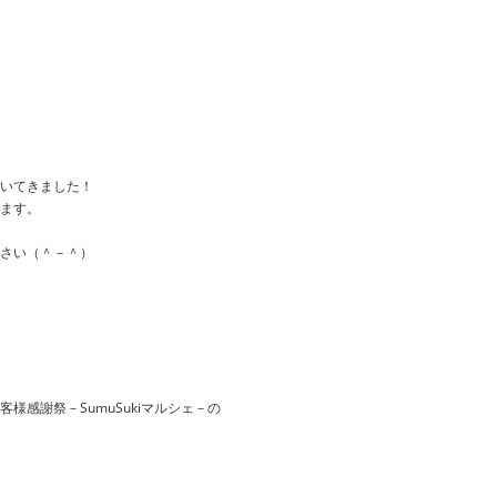
いてきました！
ます。
さい（＾－＾）
様感謝祭－SumuSukiマルシェ－の